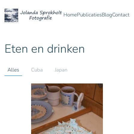
Home
Publicaties
Blog
Contact
Overslaan en naar de inhoud gaan
Eten en drinken
Alles
Cuba
Japan