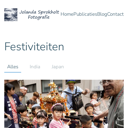
Home
Publicaties
Blog
Contact
Overslaan en naar de inhoud gaan
Festiviteiten
Alles
India
Japan