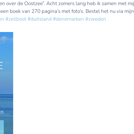
erven over de Oostzee”. Acht zomers lang heb ik samen met m
over
een boek van 270 pagina’s met foto’s. Bestel het nu via mij
de
Oostzee
en
#zeilboot
#duitsland
#denemarken
#zweden