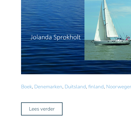
Boek
,
Denemarken
,
Duitsland
,
finland
,
Noorwege
Lees verder