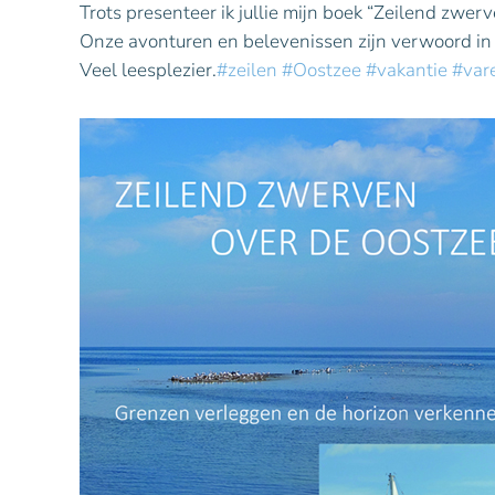
Trots presenteer ik jullie mijn boek “Zeilend zw
Onze avonturen en belevenissen zijn verwoord in 
Veel leesplezier.
#zeilen
#Oostzee
#vakantie
#var