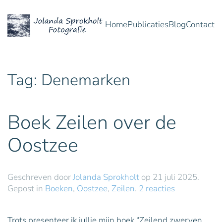
Home
Publicaties
Blog
Contact
Overslaan en naar de inhoud gaan
Tag:
Denemarken
Boek Zeilen over de
Oostzee
Geschreven door
Jolanda Sprokholt
op
21 juli 2025
.
op
Gepost in
Boeken
,
Oostzee
,
Zeilen
.
2 reacties
Boek
Zeilen
Trots presenteer ik jullie mijn boek “Zeilend zwerven