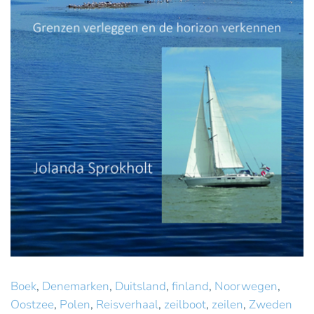
Boek
,
Denemarken
,
Duitsland
,
finland
,
Noorwegen
,
Oostzee
,
Polen
,
Reisverhaal
,
zeilboot
,
zeilen
,
Zweden