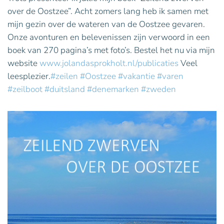
over
over de Oostzee”. Acht zomers lang heb ik samen met
de
Oostzee
mijn gezin over de wateren van de Oostzee gevaren.
Onze avonturen en belevenissen zijn verwoord in een
boek van 270 pagina’s met foto’s. Bestel het nu via mijn
website
www.jolandasprokholt.nl/publicaties
Veel
leesplezier.
#zeilen
#Oostzee
#vakantie
#varen
#zeilboot
#duitsland
#denemarken
#zweden